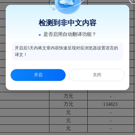
亿元
-
亿元
-
检测到非中文内容
亿元
-
亿元
-
是否启用自动翻译功能？
万元
-
万元
833927
开启后5天内将文章内容快速呈现对应浏览器设置语言的
译文！
万元
-
万元
68097
万元
35747
开启
关闭
万元
-
万元
-
万元
-
万元
134823
元
-
元
-
元
-