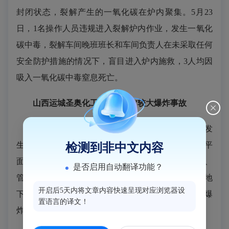
封闭状态，裂解产生的一氧化碳在炉内聚集。5月23
日，1名操作人员违规进入裂解炉内作业，发生一氧化
碳中毒，裂解车间晚班班长和车间负责人在未采取任何
安全防护措施的情况下，盲目进入炉内施救，3人均因
吸入一氧化碳中毒窒息死亡。
山西运城圣奥化工公司“5·31”较大爆炸事故
2022年5月31日，山西运城芮城县圣奥化工公司发
生爆炸事故，造成3人死亡。事故直接原因是车间内平
检测到非中文内容
面布置存在重大缺陷，在甲类车间内设置有地下水池、
是否启用自动翻译功能？
管沟，切割作业过程中溅落的火花，引燃管沟及密闭地
开启后5天内将文章内容快速呈现对应浏览器设
下池中可燃气体与空气形成的混合性气体，发生爆
置语言的译文！
炸。