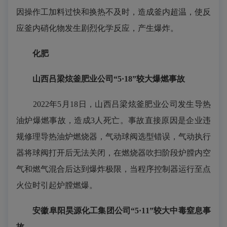
因操作工加料过快和换热不及时，造成釜内超温，使反
应釜内硝化物发生剧烈化学反应，产生爆炸。
化肥
山西吕梁炫釜肥业公司“5·18”较大爆燃事故
2022年5月18日，山西吕梁炫釜肥业公司发生导热
油炉爆燃事故，造成3人死亡。事故直接原因是企业违
规修理导热油炉燃烧器，气动球阀选型错误，气动执行
器将球阀打开后无法关闭，在燃烧器吹扫阶段炉膛内空
气和燃气混合后达到爆炸极限，当程序控制器运行至点
火位时引起炉膛燃爆。
安徽阜阳昊源化工集团公司“5·11”较大中毒窒息事
故