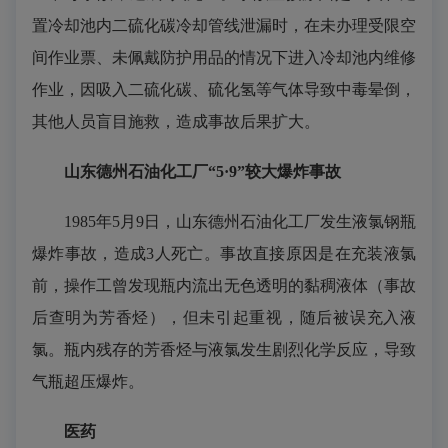
置冷却池内二硫化碳冷却管线泄漏时，在未办理受限空
间作业票、未佩戴防护用品的情况下进入冷却池内维修
作业，因吸入二硫化碳、硫化氢等气体导致中毒晕倒，
其他人员盲目施救，造成事故后果扩大。
山东德州石油化工厂“5·9”较大爆炸事故
1985年5月9日，山东德州石油化工厂发生液氯钢瓶
爆炸事故，造成3人死亡。事故直接原因是在充装液氯
前，操作工曾发现瓶内流出无色透明的黏稠液体（事故
后查明为芳香烃），但未引起重视，随后被误充入液
氯。瓶内残存的芳香烃与液氯发生剧烈化学反应，导致
气瓶超压爆炸。
医药