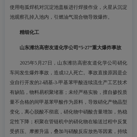
使用电弧焊机对沉淀池盖板进行焊接作业，火星从沉淀
池观察孔掉入池内，引燃油气混合物导致爆炸。
精细化工
山东潍坊高密友道化学公司“5·27”重大爆炸事故
2025年5月27日，山东潍坊高密友道化学公司硝化
车间发生爆炸事故，造成12人死亡。事故直接原因是企
业自行开发的2-硝基-3-甲基苯甲酸连续流生产工艺技术
有缺陷，物料易积聚堵塞；未经严格实验，擅自掺投质
量不合格的间甲基苯甲酸作为原料，导致硝化产物晶型
变化，离心脱酸不彻底，硝化物中硝酸含量增加，热稳
定性下降；积聚在管链机中的硝化物在输送过程中反复
受挤压、摩擦升温，叠加与硝酸反应放热等因素，持续