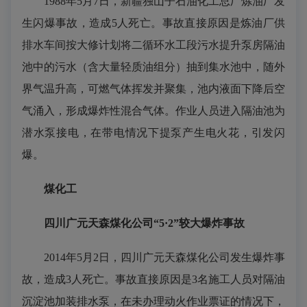
1988年5月7日，新疆独山子石油化工总厂炼油厂发
生闪爆事故，造成5人死亡。事故直接原因是炼油厂供
排水车间按大修计划将二循环水工段污水提升泵房隔油
池中的污水（含大量轻质油组分）抽到集水池中，随外
界气温升高，可燃气体挥发并聚集，池内液面下降后空
气涌入，形成爆炸性混合气体。作业人员进入隔油池为
潜水泵接电，在带电情况下提泵产生电火花，引发闪
爆。
煤化工
四川广元天森煤化公司“5·2”较大爆炸事故
2014年5月2日，四川广元天森煤化公司发生爆炸事
故，造成3人死亡。事故直接原因是3名施工人员对隔油
沉淀池加装排水泵，在未办理动火作业票证的情况下，