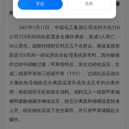
中国化工集团公司沧州大化TDI公司“5·11”较大爆
开启
关闭
炸事故
2007年5月11日，中国化工集团公司沧州大化TDI
公司TDI车间硝化装置发生爆炸事故，造成5人死亡、
80人受伤，疏散转移附近村庄几千名群众。事故直接原
因是TDI车间一硝化系统在处理系统异常时，因补酸操
作过程中硝酸过量，甲苯投料后，发生过硝化反应，生
成二硝基甲苯和三硝基甲苯（TNT）。过硝化反应放出
大量的热导致静态分离器温度升高失去正常的分离作
用，有机相和无机相发生混料。混料流入一硝基甲苯储
槽和废酸储罐并继续反应，静态分离器和储槽温度快速
上升，硝化物在高温下发生爆炸，并引发甲苯储罐起火
爆炸。