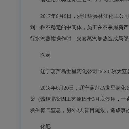
2017年6月9日，浙江绍兴林江化
到
一种不稳定的中间体，员工在不掌握新产
行水汽蒸馏操作时，夹套蒸汽加热造成局部
医药
辽宁葫芦岛世星药化公司“6·20”较大
2018年6月20日，辽宁葫芦岛世星
釜（该结晶釜因工艺原因于3月底停用，一
发生氮气窒息，另外2人盲目施救，造成事
化肥