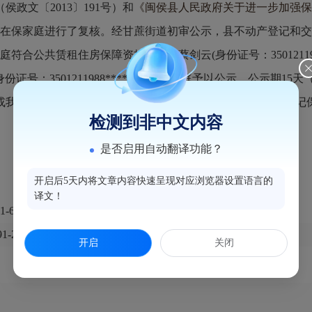
（侯政文〔
2013〕191号）和
《闽侯县人民政府关于进一步加强保
房在保家庭进行了复核。经甘蔗街道初审公示，县不动产登记和
赁租住房保障资格，现对蔡剑云(身份证号：3501211989****041
存江(身份证号：3501211988****5212)4户家庭予以公示，公示
或我局举报。公示期满无异议或经调查异议不成立的，予以登记
检测到非中文内容
是否启用自动翻译功能？
开启后5天内将文章内容快速呈现对应浏览器设置语言的
译文！
2099611
91-22065519
开启
关闭