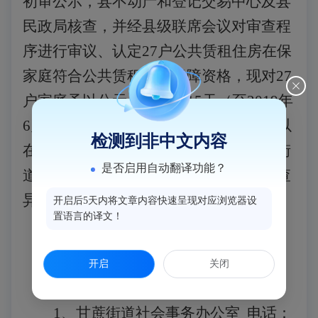
初审公示，县不动产和登记交易中心及县
民政局核查，并经县级联席会议对审查程
序进行审议、认定27户公共赁租住房在保
家庭符合公共赁租住房保障资格，现对27
户家庭予以公示，公示期15天（至2019年
6月5日止）。对公示对象有异议的，可以
检测到非中文内容
在公示期内书面向公示对象所在地甘蔗街
是否启用自动翻译功能？
道或我局举报。公示期满无异议或经调查
异议不成立的，予以登记保障资格。
开启后5天内将文章内容快速呈现对应浏览器设
置语言的译文！
开启
关闭
举报电话：
1、甘蔗街道社会事务办公室 电话：