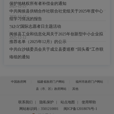
保护地林权所有者补偿金的通知
2025-12-23
中共闽侯县供销合作社联合社党组关于2025年度中心
2025-12-17
组学习情况的报告
“12·5”国际志愿者日主题活动
2025-12-16
闽侯县工业和信息化局关于2025年创新型中小企业拟
2025-12-12
推荐名单（2025年12月）的公示
中共白沙镇委员会关于成立县委巡察 “回头看”工作联
络组的通知
中国政府网
福建省政府门户网站
福州市政府门户网站
县（市、区）政府网站
其他
联系我们
|
隐私保护
|
站点地图
|
使用帮助
网站标识码：3501210001
闽ICP备12018076号-1