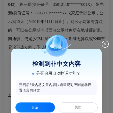
043)、陈三俤(身份证号：35012119******001X)、陈光
新(身份证号：35012119******5515)家庭予以公示，公
示期15天（至2019年7月12日止）。对公示对象有异议
的，可以在公示期内书面向公示对象所在地甘蔗街道、
南通镇、鸿尾乡或我局举报。公示期满无异议或经调查
异议不成立的，予以登记保障资格。
检测到非中文内容
是否启用自动翻译功能？
举报电话：
开启后5天内将文章内容快速呈现对应浏览器设
1、甘蔗街道社会事务办公室 电话：0591-
置语言的译文！
22062825
开启
关闭
2、南通镇社会事务办公室 电话：0591-