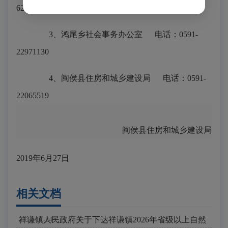
62082832
3、鸿尾乡社会事务办公室 电话：0591-
22971130
4、闽侯县住房和城乡建设局 电话：0591-
22065519
闽侯县住房和城乡建设局
2019年6月27日
相关文档
祥谦镇人民政府关于下达祥谦镇2026年省级以上自然
2025-12-24