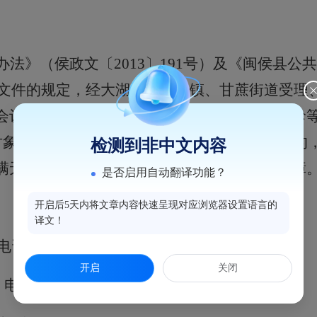
办法》（侯政文〔
2013〕191号）及《闽侯县公
等文件的规定，经
大湖乡、白沙镇、甘蔗街道
受理
会议对审查程序进行审议、认定，此批次
邓丽珍
对象予以公示，公示期
7
天。对公示对象有异议的
检测到非中文内容
满无异议或经调查异议不成立的，予以继续保障
是否启用自动翻译功能？
开启后5天内将文章内容快速呈现对应浏览器设置语言的
译文！
电话：
0591-62099611
开启
关闭
电话：
0591-22062805