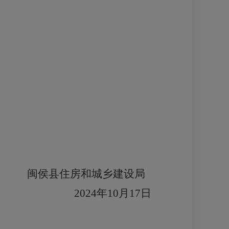
闽侯县住房和城乡建设局
2024
年
10
月
17
日