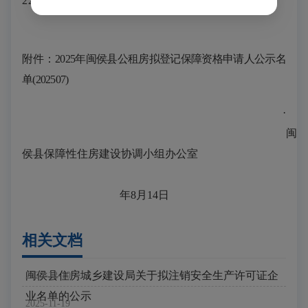
22065519
附件：
202
5
年闽侯县公租房拟登记保障资格申请人公示名
单
(202
5
0
7
)
·
闽
侯县保障性住房建设协调小组办公室
年
8
月
14
日
相关文档
闽侯县住房城乡建设局关于拟注销安全生产许可证企
2025-12-10
业名单的公示
2025-11-19