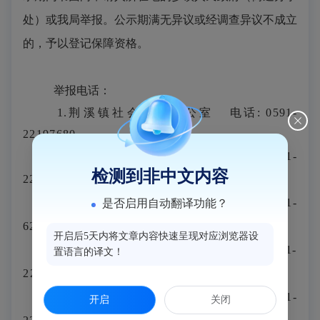
处）或我局举报。公示期满无异议或经调查异议不成立
的，予以登记保障资格。
举报电话：
1.
荆溪镇
社会事务办公室
电话
: 0591-
22197680
2.
竹岐乡
社会事务办公室
电话：
0591-
检测到非中文内容
2299161
3
.
白沙
镇
社会事务办公室
电话
：
0591-
是否启用自动翻译功能？
62099611
开启后5天内将文章内容快速呈现对应浏览器设
4.
大湖乡
社会事务办公室
电话：
0591-
置语言的译文！
22913103
5
.闽侯县住房和城乡建设局
电话：
0591-
开启
关闭