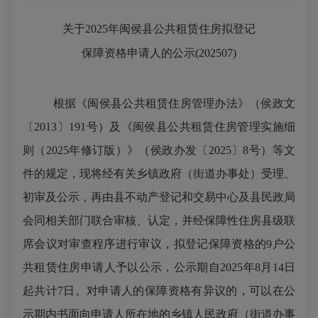
关于
2025
年闽侯县公共租赁住房拟登记
保障资格申请人的公示
(202507)
根据《闽侯县公共租赁住房管理办法》（侯政文
〔
2013〕191号）及《闽侯县公共租赁住房管理实施细
则（202
5
年修订版）》（侯政办发〔
202
5
〕
8
号）等文
件的规定，现将经有关乡镇政府（街道办事处）受理、
初审及公示，
再由
县不动产登记和交易中心及县民政局
会同相关部门联合审核、认定，并经保障性住房县级联
席会议对审查程序进行审议，拟登记保障资格的
9
户公
共租赁住房申请人予以公示，公示期自
2025
年
8
月
14
日
起共计
7日。对申请人的保障资格有异议的，可以在公
示期内书面向申请人所在地的乡镇人民政府（街道办事