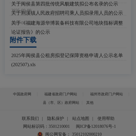
关于闽侯县第四批传统风貌建筑拟公布名录的公示
2025-09-09
关于荆溪镇人民政府招聘司乘人员拟录用人员的公示
关于《福建海源华博装备科技有限公司地块指标调整
2024-08-02
论证报告》的公示
附件下载
2025年闽侯县公租房拟登记保障资格申请人公示名单
(202507).xls
中国政府网
福建省政府门户网站
福州市政府门户网站
县（市、区）政府网站
其他
联系我们
|
隐私保护
|
站点地图
|
使用帮助
网站标识码：3501210001
闽ICP备12018076号-1
闽公网安备：
35012102000210