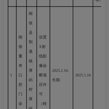
闽
侯
县
闽
设置
荆
侯
X射
溪
董
线影
镇
奇
像诊
厚
2025.1.16-
1
口
断项
2025.1.16
屿
长期
腔
目许
村
门
可
厚
诊
（校
屿