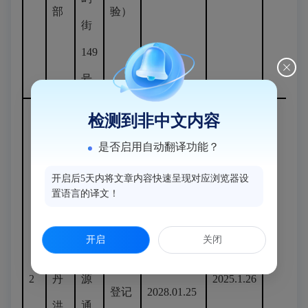
部
验）
街
149
号
检测到非中文内容
闽
闽
侯
侯
是否启用自动翻译功能？
县
县
开启后5天内将文章内容快速呈现对应浏览器设
置语言的译文！
上
上
医疗
街
街
机构
开启
关闭
镇
镇
执业
2025.01.26-
2
丹
源
2025.1.26
登记
2028.01.25
洪
通