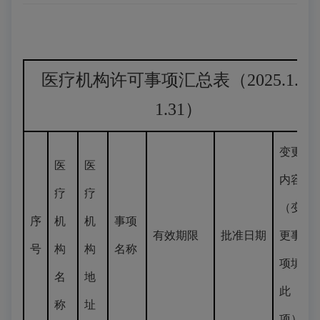
医疗机构许可事项汇总表（2025.1.16
1.31）
变更
医
医
内容
疗
疗
（变
序
机
机
事项
有效期限
批准日期
更事
号
构
构
名称
项填
名
地
此
称
址
项）