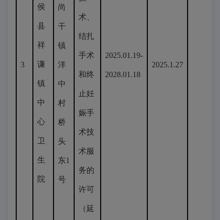
侯
尚
术、
县
干
结扎
祥
镇
手术
2025.01.19-
谦
3
洋
2025.1.27
和终
2028.01.18
镇
中
止妊
中
村
娠手
心
桥
术技
卫
头
术服
生
东1
务的
院
号
许可
（延