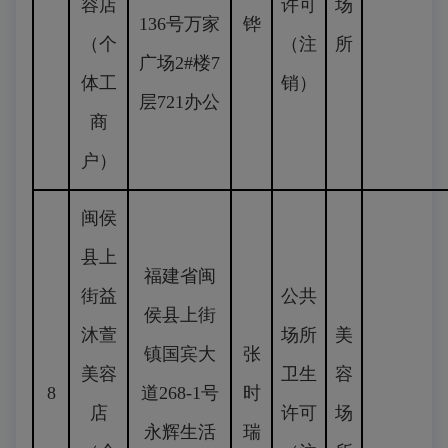
容店
许可
场
136号万家
铧
（个
（注
所
广场2#楼7
体工
销）
层721办公
商
户）
闽侯
县上
福建省闽
街益
公共
侯县上街
沐萱
场所
美
镇国宾大
张
美容
卫生
容
8
道268-1号
时
店
许可
场
永辉生活
瑞