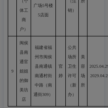
（个
（注
所
广场5号楼
体工
销）
5店面
商
户）
闽侯
福建省福
公共
县南
州市闽侯
场所
美
通官
县南通镇
官
卫生
容
2025.04.2
9
姐姐
南通村街
婷
许可
场
2029.04.2
的御
中路（南
（新
所
美坊
通街309）
办）
店