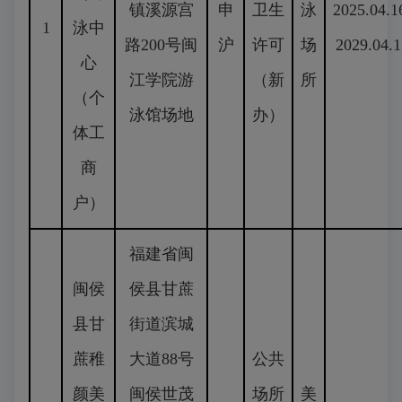
镇溪源宫
申
卫生
泳
2025.04.1
1
泳中
路200号闽
沪
许可
场
2029.04.1
心
江学院游
（新
所
（个
泳馆场地
办）
体工
商
户）
福建省闽
闽侯
侯县甘蔗
县甘
街道滨城
蔗稚
大道88号
公共
颜美
闽侯世茂
场所
美