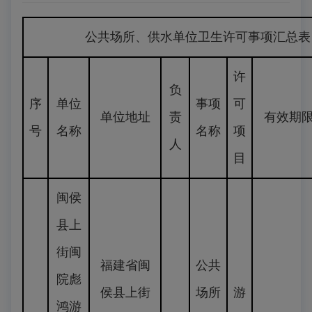
公共场所、供水单位卫生许可事项汇总表（2025
许
负
序
单位
事项
可
单位地址
责
有效期
号
名称
名称
项
人
目
闽侯
县上
街闽
福建省闽
公共
院彪
侯县上街
场所
游
鸿游