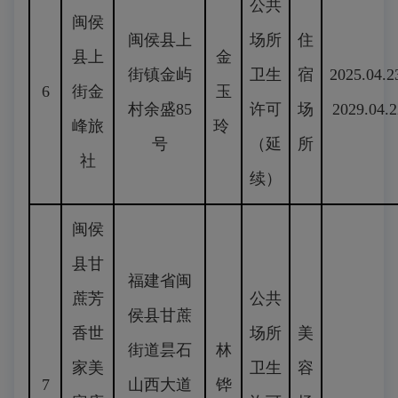
公共
闽侯
闽侯县上
场所
住
县上
金
街镇金屿
卫生
宿
2025.04.2
6
街金
玉
村余盛85
许可
场
2029.04.2
峰旅
玲
号
（延
所
社
续）
闽侯
县甘
福建省闽
蔗芳
公共
侯县甘蔗
香世
场所
美
街道昙石
林
家美
卫生
容
7
山西大道
铧