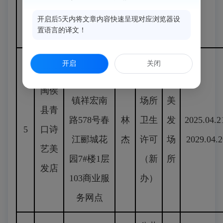
商
服务网点
开启后5天内将文章内容快速呈现对应浏览器设
置语言的译文！
户）
福建省闽
开启
关闭
侯县青口
公共
闽侯
镇祥宏南
场所
美
县青
路578号春
林
卫生
发
2025.04.2
5
口诗
江郦城花
杰
许可
场
2029.04.2
艺美
园7#楼1层
（新
所
发店
103商业服
办）
务网点