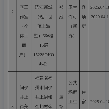
容工
滨江新城
郑
卫生
容
2025.04.1
2
作室
（现：世
姬
许可
场
2029.04.1
（个
茂上游
（新
所
体工
墅）66#楼
办）
商
15层
户）
1522SOHO
办公
福建省福
公共
闽侯
州市闽侯
场所
住
县上
县上街镇
廖
卫生
宿
2025.04.1
3
街美
金屿村余
绍