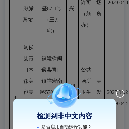
许可
场
2029.04.1
滋缘
盛87-1号
兴
（新
所
宾馆
（王芳
办）
宅）
闽侯
县青
福建省闽
口木
侯县青口
公共
森美
镇祥宏南
场所
美
胡
容美
路578号春
卫生
发
2025.04.2
4
先
发店
江郦城花
许可
场
2029.04.2
萍
（个
园S2#楼1
（新
所
检测到非中文内容
体工
层108商业
办）
是否启用自动翻译功能？