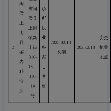
闽
省闽
诊
侯
侯县
所
上
上街
执
街
镇新
业
变更
祥
2025.02.18-
2
上街
备
2025.2.18
执业
鉴
长期
310-
案
地点
内
13、
_
科
310-
变
诊
14
更
所
号