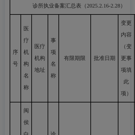
诊所执业备案汇总表（2025.2.16-2.28）
变更
医
内容
疗
事
医疗
（变
序
机
项
机构
有限期限
批准日期
更事
号
构
名
地址
项填
名
称
此
称
项）
闽
侯
白
诊