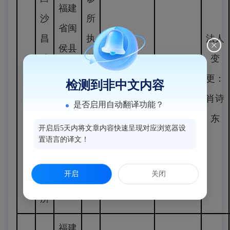
福建
沙
所
省闽
昌
执
法人
侯县
盛
业
变
白沙
2025.02.17-
1
中
备
2025.2.17
更：
检测到非中文内容
镇闽
长期
西
案
肖诗
是否启用自动翻译功能？
兴路
医
_
东
15
开启后5天内将文章内容快速呈现对应浏览器设
结
变
置语言的译文！
号
合
更
开启
关闭
诊
所
福建