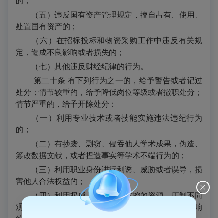
的；
（五）违反国有资产管理规定，擅自占有、使用、
处置国有资产的；
（六）在招标投标和物资采购工作中违反有关规
定，造成不良影响或者损失的；
（七）其他违反财经纪律的行为。
第二十条 有下列行为之一的，给予警告或者记过
处分；情节较重的，给予降低岗位等级或者撤职处分；
情节严重的，给予开除处分：
（一）利用专业技术或者技能实施违法违纪行为
的；
（二）有抄袭、剽窃、侵吞他人学术成果，伪造、
篡改数据文献，或者捏造事实等学术不端行为的；
（三）利用职业身份进行利诱、威胁或者误导，损
害他人合法权益的；
（四）利用权威、地位或者掌控的资源，压制不同
观点，限制学术自由，造成重大损失或者不良影响