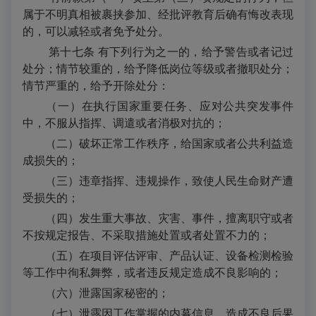
属于不明真相被裹挟参加、经批评教育后确有悔改表现
的，可以减轻或者免予处分。
第十七条 有下列行为之一的，给予警告或者记过
处分；情节较重的，给予降低岗位等级或者撤职处分；
情节严重的，给予开除处分：
（一）在执行国家重要任务、应对公共突发事件
中，不服从指挥、调遣或者消极对抗的；
（二）破坏正常工作秩序，给国家或者公共利益造
成损失的；
（三）违章指挥、违规操作，致使人民生命财产遭
受损失的；
（四）发生重大事故、灾害、事件，擅离职守或者
不按规定报告、不采取措施处置或者处置不力的；
（五）在项目评估评审、产品认证、设备检测检验
等工作中徇私舞弊，或者违反规定造成不良影响的；
（六）泄露国家秘密的；
（七）泄露因工作掌握的内幕信息，造成不良后果