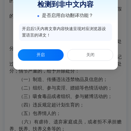
的；
检测到非中文内容
（五）在申报岗位、项目、荣誉等过程中弄虚作假
是否启用自动翻译功能？
的；
（六）工作态度恶劣，造成不良社会影响的；
开启后5天内将文章内容快速呈现对应浏览器设
（七）其他严重违反职业道德的行为。
置语言的译文！
有前款第（一）项规定行为的，给予记过以上处
分。
开启
关闭
第二十一条 有下列行为之一的，给予警告或者记
过处分；情节较重的，给予降低岗位等级或者撤职处
分；情节严重的，给予开除处分：
（一）制造、传播违法违禁物品及信息的；
（二）组织、参与卖淫、嫖娼等色情活动的；
（三）吸食毒品或者组织、参与赌博活动的；
（四）违反规定超计划生育的；
（五）包养情人的；
（六）有虐待、遗弃家庭成员，或者拒不承担赡
养、抚养、扶养义务等的；