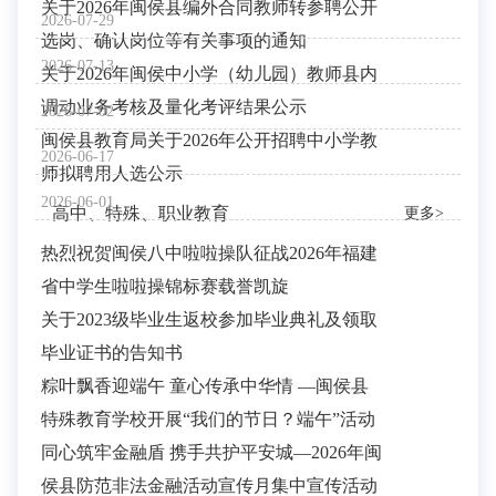
关于2026年闽侯县编外合同教师转参聘公开
2026-07-29
选岗、确认岗位等有关事项的通知
2026-07-13
关于2026年闽侯中小学（幼儿园）教师县内
调动业务考核及量化考评结果公示
2026-07-02
闽侯县教育局关于2026年公开招聘中小学教
2026-06-17
师拟聘用人选公示
2026-06-01
高中、特殊、职业教育
更多>
热烈祝贺闽侯八中啦啦操队征战2026年福建
省中学生啦啦操锦标赛载誉凯旋
关于2023级毕业生返校参加毕业典礼及领取
毕业证书的告知书
粽叶飘香迎端午 童心传承中华情 —闽侯县
特殊教育学校开展“我们的节日？端午”活动
同心筑牢金融盾 携手共护平安城—2026年闽
侯县防范非法金融活动宣传月集中宣传活动