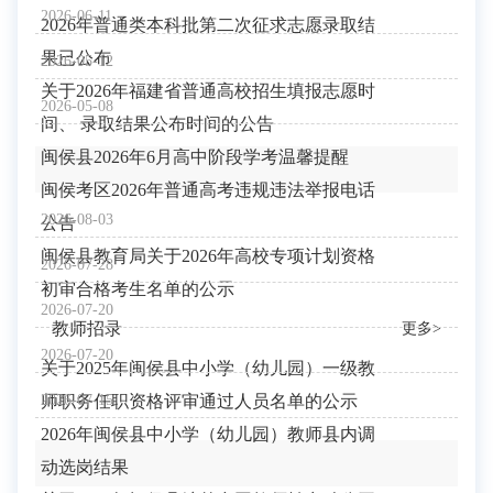
2026-06-11
2026年普通类本科批第二次征求志愿录取结
果已公布
2026-05-12
关于2026年福建省普通高校招生填报志愿时
2026-05-08
间、 录取结果公布时间的公告
闽侯县2026年6月高中阶段学考温馨提醒
闽侯考区2026年普通高考违规违法举报电话
2026-08-03
公告
闽侯县教育局关于2026年高校专项计划资格
2026-07-28
初审合格考生名单的公示
2026-07-20
教师招录
更多>
2026-07-20
关于2025年闽侯县中小学（幼儿园）一级教
师职务任职资格评审通过人员名单的公示
2026-07-15
2026年闽侯县中小学（幼儿园）教师县内调
动选岗结果