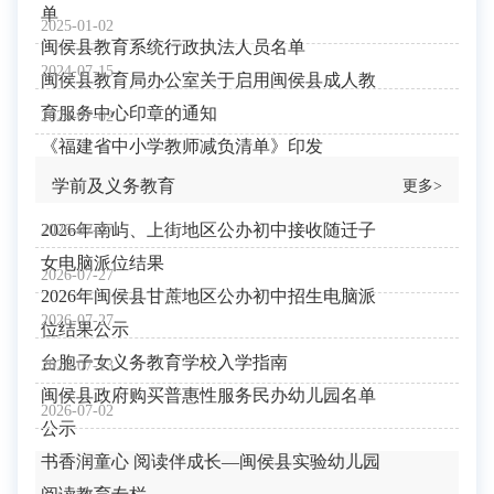
单
2025-01-02
闽侯县教育系统行政执法人员名单
2024-07-15
闽侯县教育局办公室关于启用闽侯县成人教
育服务中心印章的通知
2024-07-02
《福建省中小学教师减负清单》印发
学前及义务教育
更多>
2026年南屿、上街地区公办初中接收随迁子
2026-07-27
女电脑派位结果
2026-07-27
2026年闽侯县甘蔗地区公办初中招生电脑派
2026-07-27
位结果公示
台胞子女义务教育学校入学指南
2026-07-13
闽侯县政府购买普惠性服务民办幼儿园名单
2026-07-02
公示
书香润童心 阅读伴成长—闽侯县实验幼儿园