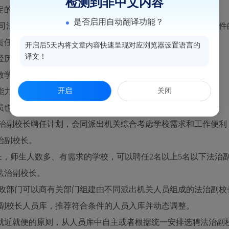
检测到非中文内容
定的其他职责。
是否启用自动翻译功能？
司法行政部门（以下称派出机关）应当遴选、推荐符合以下条件
责任心强；
开启后5天内将文章内容快速呈现对应浏览器设置语言的
译文！
历，从事法治工作三年以上；
学规律和学生的身心特点，关心学生健康成长；
开启
关闭
力和组织协调能力。
人员也可以经推荐担任一个任期的法治副校长。
治副校长聘任计划，会同派出机关综合考虑学校需求和工作便利
治副校长。
长，师生人数多、有需求的学校，可以聘任2名以上5名以下法治
法治副校长。
政部门可以商有关部门组建由不同派出机关人员组成的法治副校
副校长人员库，推荐符合条件的人员入库并动态调整。
近就便的原则，从人员库中自主或者根据统一安排选聘法治副校