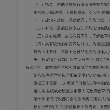
（七）指导、协助学校履行法律法规规章规
第六条
人民法院、人民检察院、公安机关和
（一）政治素质好，品德优秀，作风正派，
（二）有较丰富的法律专业知识与法治实践经
（三）身心健康，热心教育工作，了解教育教
（四）具有较强的语言表达能力、沟通交流能
符合上述条件，年龄不超过
65周岁的退休
第七条
教育行政部门应当商有关部门制定法
偏远地区、农村地区学校和城市薄弱学校配备法
第八条
每所学校应当配备至少
1名法治副校
根据工作需要，
1人可以同时担任2所学校的
第九条
县级或者设区的市级人民政府教育行
第十条
教育行政部门会同派出机关建立法治
教育行政部门组织学校根据工作需要，参照就