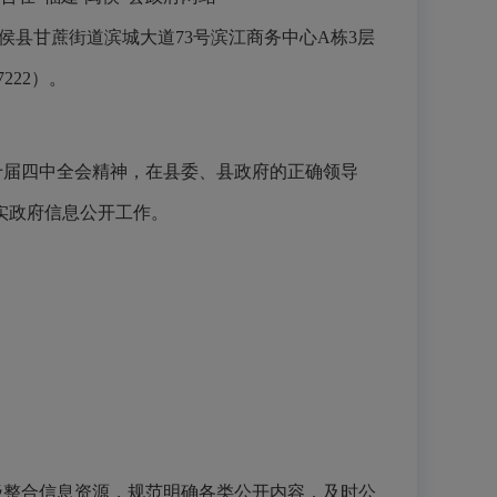
侯县甘蔗街道滨城大道
73号滨江商务中心A栋3层
7222）。
十届
四中
全会精神
，
在县委、县政府的正确领导
实政府信息公开工作。
极整合信息资源，规范明确各类公开内容，及时公