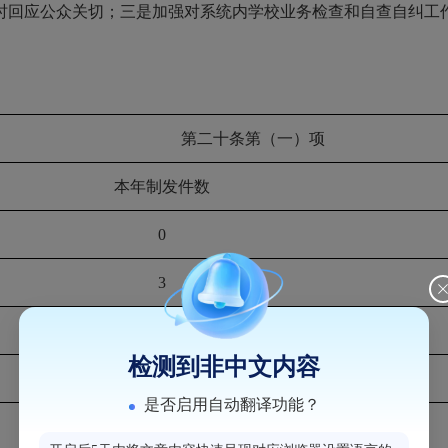
时回应公众关切；三是加强对系统内学校业务检查和
自查自纠
工
第二十条第（
一
）项
本年制发件数
0
3
第二十条第（五）项
检测到非中文内容
本年处理决定数量
是否启用自动翻译功能？
534