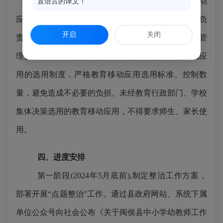
(四)规范教育移动应用使用管理。
落实教育移动
置语言的译文！
应用审核备案制度，按照
“谁主管谁负责、谁开发谁负
开启
关闭
责、谁选用谁负责”的原则，建立健全教育移动应用管
理责任体系。教育行政部门和学校应当制定教育移动应
用的选用制度，严格教育移动应用选用标准、控制数
量，避免造成不必要的负担。未经教育行政部门、学校
集体决策选用的教育移动应用，不得要求师生、家长使
用。
四、进度安排
第一阶段
(2024年
5
月底前
),制定整治工作方案，
部署开展“点题整治”工作。通过县政府网站、系统下属
单位公众号向社会公布《关于
闽侯县中小学幼教师工作