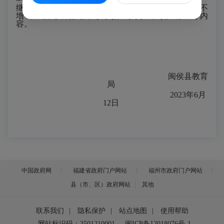
继续落实
“民办义务教育规模占比较去年只减不
增”、“福建省普通中小学招生入学‘十项严禁’”等内
容。
闽侯县教育
局
2023年6月
12日
中国政府网
福建省政府门户网站
福州市政府门户网站
县（市、区）政府网站
其他
联系我们
|
隐私保护
|
站点地图
|
使用帮助
网站标识码：3501210001
闽ICP备12018076号-1