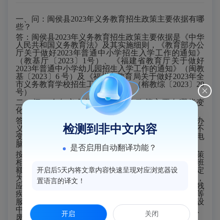
一、问：闽侯县
2023年义务教育招生政策主要依据有哪
些？
答：闽侯县
2023年义务教育招生政策主要依据是《中华
人民共和国义务教育法》及其实施细则，《教育部办公
厅关于做好2023年普通中小学招生入学工作的通知》
（教基厅〔2023〕1号）、《福建省教育厅关于做好
2023年普通中小学幼儿园招生入学工作的通知》（闽教
基〔2023〕6 号）及《福州市教育局关于做好2023年全
市义务教育学校招生工作的通知》（榕教综〔2023〕29
号）
二、问：今年义务教育学校招生政策主要有哪些变
化？
答：
2023年我县义务教育招生政策总体保持稳定，公办
检测到非中文内容
义务教育阶段学校按“就近入学、对口升学”原则招生不
变，民办义务教育学校报名数超计划数的，继续完善电
脑随机派位录取办法。
是否启用自动翻译功能？
按照市教育局文件精神完善我县义务教育学校招生政策
相关内容，主要增加
“按照省定班额标准对起始年级班
额严格把关，防止产生新的大班额和大校额”、“对认定
开启后5天内将文章内容快速呈现对应浏览器设
为不适宜接受普通教育且能到校学习的残疾儿童少年，
置语言的译文！
应安排到特殊教育学校就读；对确实不能到校就读的残
疾儿童少年，由教育行政部门指定学校提供送教上门等
服务”、“要主动会同相关部门排查并整治对规划或建设
中的教育设施作就读承诺等误导宣传的房地产广告”、
开启
关闭
废除“去库存”入学政策。