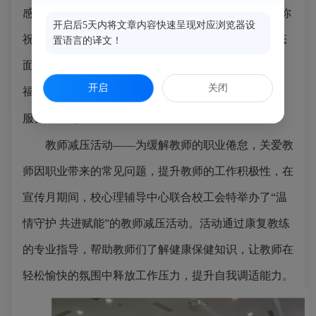
感；特别值得一提的是，“爱自己的100种方式”和“送你
开启后5天内将文章内容快速呈现对应浏览器设
祝福”两个环节，引导同学们面对自我，用积极的心态
置语言的译文！
面对即将到来的各类考试，同时也传递了正能量和祝
开启
关闭
福。
服务教师
惠心赋效能
教师减压活动
——为缓解教师的职业倦怠，关爱教
师因职业带来的常见
问题
，提升教师的工作积极性，在
宣传月期间，校心理辅导中心联合校工会特举办了
“温
情守护 共进赋能”的教师减压活动。活动通过康复教练
的专业指导，帮助教师们了解健康保健知识，让教师在
轻松愉快的氛围中释放工作压力，提升自我调适能力。