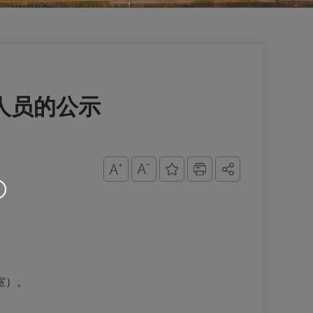
人员的公示
。
察室）。