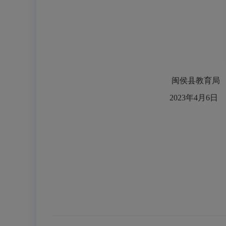
闽侯县教育局
2023年
4
月
6
日