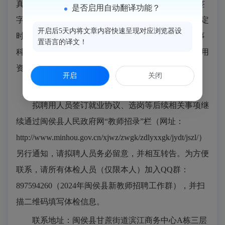
真阅读附件2《体检须知》，并双面打印一式两份，签
是否启用自动翻译功能？
字后于体检当天上交一份。若因怀孕等原因不能按规定
开启后5天内将文章内容快速呈现对应浏览器设
时间参加体检的，应于2024年6月13日上午到我局人事
置语言的译文！
科申请延期体检。凡是无故缺席体检的视为放弃拟聘用
资格。
开启
关闭
三、其他事项
拟聘用人员签订就业协议、选岗等后续相关事项继
续通过闽侯县人民政府网“教师招录”栏（网址：
http://www.minhou.gov.cn/xjwz/zwgk/zdlyxxgk/jydt/jszl/
）
另行通知，请拟聘人员务必留意，并相互转告。为方便
联系，请所有体检人员（仅限本人）加入QQ群：
897594260（2024年闽侯县新教师招聘工作群），并扫
描二维码填写体检信息。
联系地址：闽侯县甘蔗街道滨江商务中心A栋三层