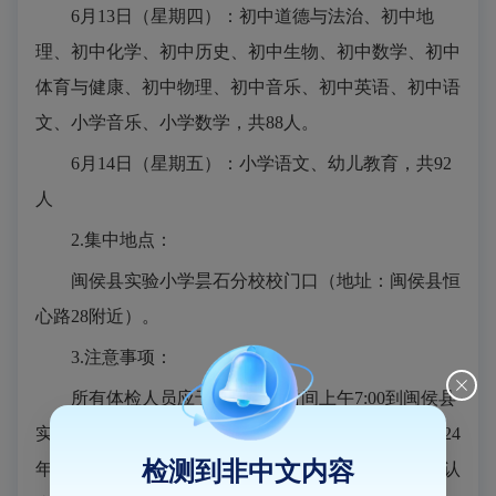
6月13日（星期四）：初中道德与法治、初中地
理、初中化学、初中历史、初中生物、初中数学、初中
体育与健康、初中物理、初中音乐、初中英语、初中语
文、小学音乐、小学数学，共88人。
6月14日（星期五）：小学语文、幼儿教育，共92
人
2.集中地点：
闽侯县实验小学昙石分校校门口（地址：闽侯县恒
心路28附近）。
3.注意事项：
所有体检人员应于体检规定时间上午7:00到闽侯县
实验小学昙石分校集中后参加体检（注意：已参加2024
检测到非中文内容
年上半年教师资格认定的人员也必须参加体检）。请认