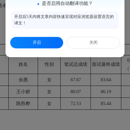
是否启用自动翻译功能？
选名单（编制岗位）
开启后5天内将文章内容快速呈现对应浏览器设置语言的
译文！
开启
关闭
2024年闽侯县公开招聘教师拟聘用人选名单（编制岗位）
姓名
性别
笔试总成绩
面试最终成绩
（
余惠
女
67.67
83.64
王小娇
女
80.07
86.19
陈胜桦
女
72.53
85.44