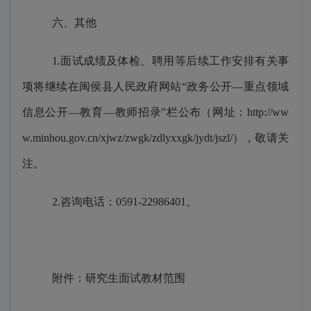
六、其他
1.面试成绩及体检、聘用等后续工作安排有关事
项
将继续在
闽侯县人民政府网站“政务公开—重点领域
信息公开—教育—教师招录”栏
公布
（网址：
http://ww
w.minhou.gov.cn/xjwz/zwgk/zdlyxxgk/jydt/jszl/
）
，敬请关
注。
2.咨询电话：0591-22986401。
附件：研究生面试教材范围