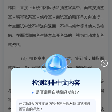
梯口，直接上五楼到相应学科抽签室集中
。
面试按抽签
室→编写教案室→候考室→面试室的顺序单方向通行，
考生面试中途不得逆向返回，不得与候考等其他人员接
触。在面试期间考生随意离开考场的，视为自动放弃考
试资格。
（3）抽签室中，经身份核对、签到后，抽取面
试序号。考生根据抽签序号依次就坐，安静等候。
（4）编写教案室中，严禁夹带、传递、抄袭等
检测到非中文内容
考场违纪行为。考生用考场
发放的黑色水笔
和教案纸编
是否启用自动翻译功能？
写教案，并在规定位置填写学科、组别及抽签的号码。
开启后5天内将文章内容快速呈现对应浏览器设
考生编写教案时间为45分钟
，编写的教案不计入面试成
置语言的译文！