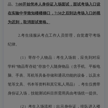
品。
7:00开始凭本人身份证入场面试，面试考场入口设
在实验中学致知楼楼梯口，7:50之后到达考场入口的视
为迟到，取消面试资格。
2.考生须服从考点工作人员管理，自觉遵守考场
纪律。
（1）寄存个人物品：考生入场前，应先到对应
学科“物品寄存处”
存放个人随身物品（
含
手机、平板电
脑、手表、耳机等具备存储和通
讯
功能的设备，以及水
笔等文具、书
本
等资料和其
它
私人用品）
，考生仅携带
身份证入场，技能测试科目所需用具由考场统一提供。
（2）考生入场流程：出示身份证，排队进入楼