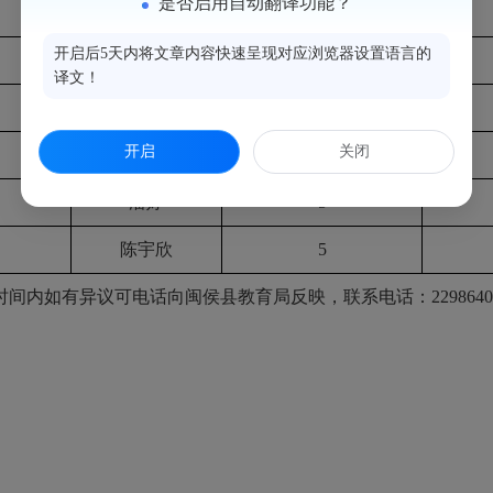
是否启用自动翻译功能？
邹明羽
5
开启后5天内将文章内容快速呈现对应浏览器设置语言的
周晓琳
5
译文！
陈世煌
5
开启
关闭
翁静怡
5
潘婷
5
陈宇欣
5
时间内如有异议可电话向闽侯县教育局反映，联系电话：2298640