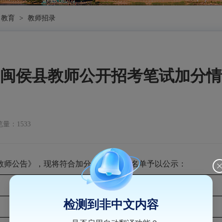
教育
>
教师招录
5年闽侯县教师公开招考笔试加分
量：1533
教师公告》，现将符合加分条件的报考名单予以公示：
姓名
加分情况
检测到非中文内容
林康梓
5