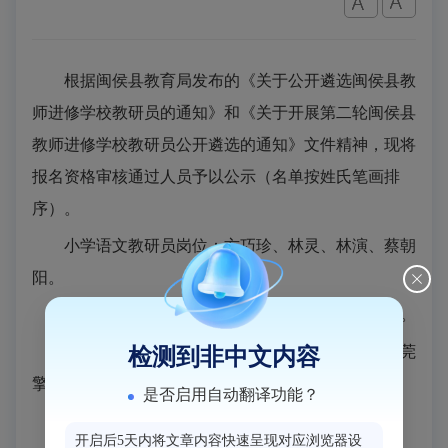
根据闽侯县教育局发布的《关于公开遴选闽侯县教
师进修学校教研员的通知》和《关于开展第二轮闽侯县
教师进修学校教研员公开遴选的通知》文件精神，现将
报名资格审核通过人员予以公示（名单按姓氏笔画排
序）。
小学语文教研员岗位：方巧珍、林灵、林演、蔡朝
阳。
小学科学教研员岗位：陈少芳、林巧芳、林秀玉。
心理健康教育教研员岗位：邱晓岚、林凤燕、詹莞
检测到非中文内容
擎。
是否启用自动翻译功能？
中学数学教研员岗位：张少华、陈鹏、范体文。
开启后5天内将文章内容快速呈现对应浏览器设