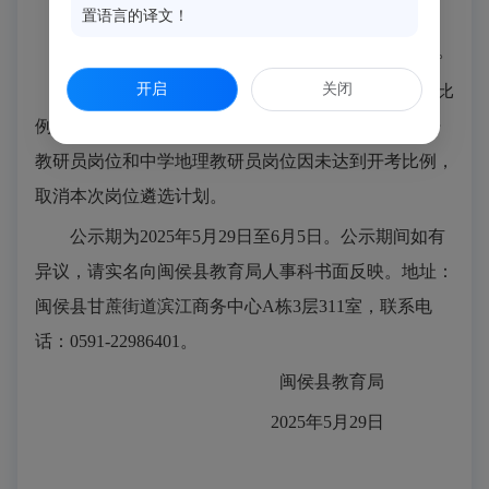
中学物理教研员岗位：朱秋云、林海、唐亮。
置语言的译文！
中学历史教研员岗位：刘玉燕、何玲燕、张海漳。
开启
关闭
根据报名资格审核通过人数与岗位拟招考计划数比
例原则上应达到3:1及以上方可开考的要求，中学英语
教研员岗位和中学地理教研员岗位因未达到开考比例，
取消本次岗位遴选计划。
公示期为2025年5月29日至6月5日。公示期间如有
异议，请实名向闽侯县教育局人事科书面反映。地址：
闽侯县甘蔗街道滨江商务中心A栋3层311室，联系电
话：0591-22986401。
闽侯县教育局
2025年5月29日