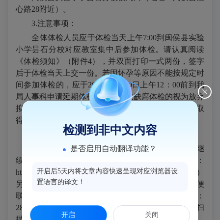
心路28附近）。
3.注意事项：
全体体检人员应于体检当天上午7:00到闽侯县实验
小学昙石分校对应教室集中后参加体检。请认真阅读
《体检须知》（附件4），并双面打印一式两份，签字
后于体检当天上交一份。若因怀孕等原因不能按规定时
间参加体检的，应于2026年6月10日上午12：00前到我
局人事科申请延期体检。凡是无故缺席体检的视为放弃
拟聘用资格。如有放弃参加体检人员，请及时与我局取
得联系，办理相关手续。
检测到非中文内容
三、其他事项
是否启用自动翻译功能？
拟聘用人员签订就业协议、选岗等后续相关事项继
续通过闽侯县人民政府网“教师招录”栏（网址：
开启后5天内将文章内容快速呈现对应浏览器设
http://www.minhou.gov.cn/xjwz/zwgk/zdlyxxgk/jydt/jszl/）
置语言的译文！
另行通知，请拟聘人员务必留意，并相互转告。为方便
联系，请所有体检人员（仅限本人）加入QQ群：
286892667（2026年闽侯县新教师招聘服务群），并扫
开启
关闭
描二维码填写体检信息。