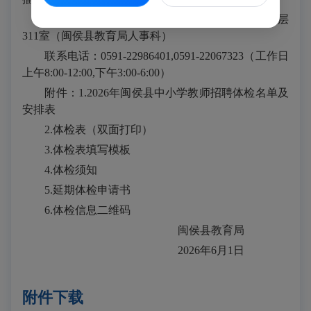
联系地址：闽侯县甘蔗街道滨江商务中心A栋三层
311室（闽侯县教育局人事科）
联系电话：0591-22986401,0591-22067323（工作日
上午8:00-12:00,下午3:00-6:00）
附件：1.2026年闽侯县中小学教师招聘体检名单及
安排表
2.体检表（双面打印）
3.体检表填写模板
4.体检须知
5.延期体检申请书
6.体检信息二维码
闽侯县教育局
2026年6月1日
附件下载