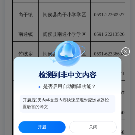
尚干镇
闽侯县尚干小学
学区
0591-22260927
南通镇
闽侯县南通小学
学区
0591-22213526
竹岐乡
闽侯县竹岐小学
学区
0591-62336636
鸿尾乡
闽侯县鸿尾小学
学区
0591-22975471
检测到非中文内容
是否启用自动翻译功能？
白沙镇
闽侯县白沙小学
学区
0591-6208000
7
开启后5天内将文章内容快速呈现对应浏览器设
置语言的译文！
洋里乡
闽侯县洋里小学
学区
0591-22921060
开启
关闭
大湖乡
闽侯县大湖小学
学区
0591-22915558