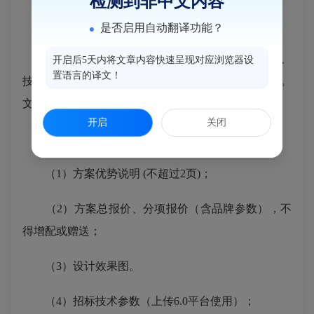
检测到非中文内容
2.信息征集具体要求：
是否启用自动翻译功能？
①提供完整准确的项目报价方案，包括设备名称、
开启后5天内将文章内容快速呈现对应浏览器设
置语言的译文！
技术参数、数量、预算单价和总价以及方案设计文本。
文本内容应包括设计说明及图纸。
开启
关闭
②参与方案评审公司上传的电子稿要求如下：
（
1）方案优势说明 (不超过2页)；
（
2）
方案总报价、分项报价（含品牌参数）
，不
得增配或赠送；
（
3）设计效果图。
（
4）招标技术参数（上传
6
.0平台使用）；