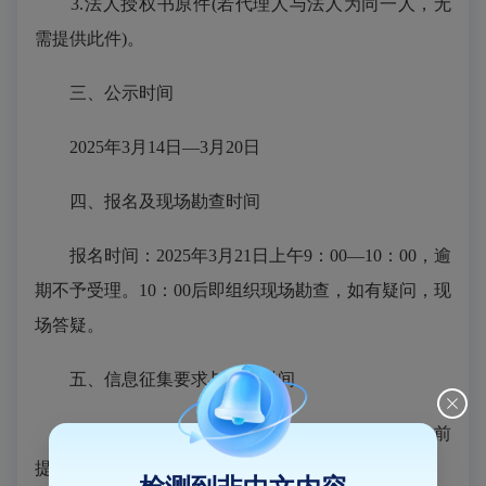
3.法人授权书原件(若代理人与法人为同一人，无
需提供此件)。
三、公示时间
202
5
年
3月14
日
—
3
月
20
日
四、报名及现场勘查时间
报名时间：
2025
年
3
月
21
日上午
9：00—10：00，逾
期不予受理。10：00后即组织现场勘查，如有疑问，现
场答疑。
五、信息征集要求与提交时间
1.信息征集提交时间：202
4
年
3
月
27
日下午
6
：
00前
提交到闽侯县教育局方案评审平台，逾期不予受理。