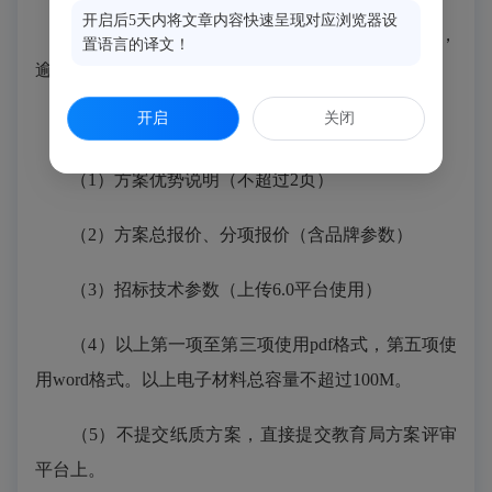
开启后5天内将文章内容快速呈现对应浏览器设
1.信息征集提交时间：202
5
年
4
月
1
日下午
6:00前，
置语言的译文！
逾期不予受理。
开启
关闭
2.参与方案评审公司上传的电子稿要求如下：
（
1）方案优势说明（不超过2页）
（
2）方案总报价、分项报价（含品牌参数）
（
3）招标技术参数（上传6.0平台使用）
（
4）以上第一项至第三项使用pdf格式，第五项使
用word格式。以上电子材料总容量不超过100M。
（
5）不提交纸质方案，直接提交教育局方案评审
平台上。