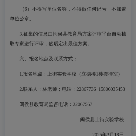
（
6）不得写单位名称，不得做任何记号，不加盖
单位公章。
3.征集的信息由闽侯县教育局方案评审平台自动抽
取专家进行评审，然后定出最佳方案。
六、报名地点及联系方式：
1.报名地点：
上街实验学校
（立德楼
1楼接待室
）
2.联系人：
林
老师
；电话：
22867736 15806035453
闽侯县教育局监督电话：
22067567
闽侯县
上街实验学校
202
5
年
3
月
1
8
日