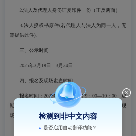
2.法人及代理人身份证复印件一份（正反两面）
3.法人授权书原件(若代理人与法人为同一人，无
需提供此件)。
三、公示时间
202
5
年
3
月
18
日
—
3
月
24
日
四、报名及现场勘查时间
报名时间：
202
5
年
3
月
25
日上午
9：00—10：00，逾
期不予受理。10:00后即组织现场勘查，如有疑问，现
检测到非中文内容
场答疑。
是否启用自动翻译功能？
五、信息征集要求与提交时间