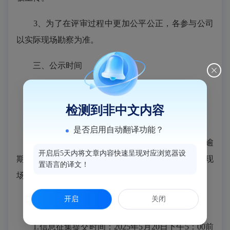
3、为了在评审过程中更加公平公正，各参与公司
以实际现场勘察为准。
三、公示时间
自本
公告发布起
5个
工作日
检测到非中文内容
四、报名及现场勘查时间
是否启用自动翻译功能？
报名时间：
2025年5
月13
日上午
8：00—10：00，逾
开启后5天内将文章内容快速呈现对应浏览器设
期不予受理。10：00后即组织现场勘查，如有疑问，现
置语言的译文！
场答疑。
开启
关闭
五、信息征集要求与提交时间
1.信息征集提交时间：2025年5
月20
日下午
5：00前