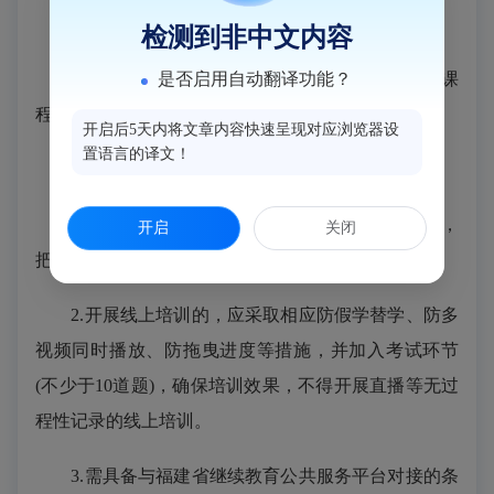
（一）培训内容和方式
检测到非中文内容
福建省人力资源和社会保障
是否启用自动翻译功能？
厅
文件规定的公需课
程，每人
30学时远程培训。
开启后5天内将文章内容快速呈现对应浏览器设
置语言的译文！
（二）实施培训要求：
1.
应做好课件审核工作，上线前应组织专家评审，
开启
关闭
把好文字关、政策关、意识形态关，确保课件质量。
2.开展线上培训的，应采取相应防假学替学、防多
视频同时播放、防拖曳进度等措施，并加入考试环节
(不少于10道题)，确保培训效果，不得开展直播等无过
程性记录的线上培训。
3.需具备与福建省继续教育公共服务平台对接的条