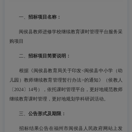
一、
招标项目名称：
闽侯县教师进修学校
继续教育课时管理平台服务采
购项目
二、
招标项目简要说明
：
根
据《闽侯县教育局关于印发
<闽侯县中小学（幼
儿园）教师继续教育管理暂行办法>的通知》（侯教人
〔2024〕14号），
依托
课时管理平台
，
更好地
规范教师
继续教育课时管理
，
更好地
规划学科研训活动
。
三、
公告形式
及期限
：
招标
结果
公告
在福州市闽侯县人民政府网站上发