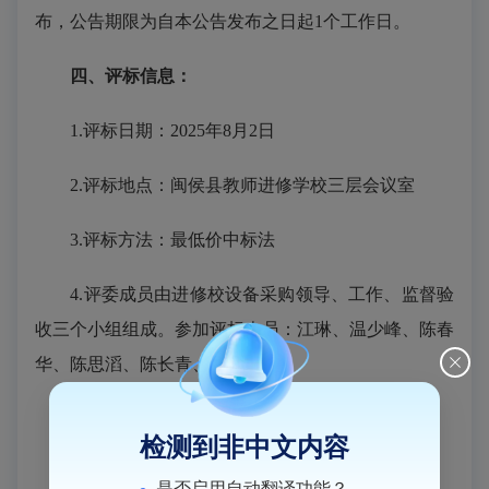
布，公
告
期
限为自本公告发布之日起
1个工作日。
四、评标信息：
1.评标日期：202
5
年
8
月
2日
2.评标地点：闽侯县教师进修学校三层会议室
3.评标方法：最低价中标法
4.评委成员由进修校设备采购领导、工作、监督验
收三个小组组成。参加评标人员：
江琳、
温少峰、陈春
华、陈思滔、陈长青、
江信滨
五、中标人信息：
检测到非中文内容
中标人
：同方知网数字科技有限公司
是否启用自动翻译功能？