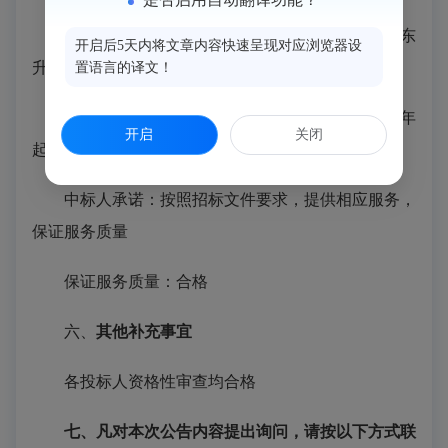
中标人地址：北京市海淀区西小口路66号中关村东
开启后5天内将文章内容快速呈现对应浏览器设
升科技园B-2号楼二层
置语言的译文！
中标金额：
柒万柒仟捌佰元（￥
778
00元），次年
开启
关闭
起按中标价的25%收取年服务费。
中标人承诺：按照招标文件要求，提供相应服务，
保证服务质量
保证服务质量：合格
六、
其他补充事宜
各投标人资格性审查均合格
七、凡对本次公告内容提出询问，请按以下方式联