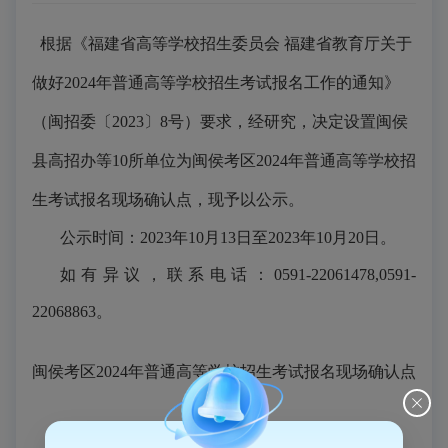
根据《福建省高等学校招生委员会
福建省教育厅关于
做好
202
4
年普通高等学校招生考试报名工作的通知》
（
闽招委〔
202
3
〕
8
号
）要求
，经
研究
，
决定设置闽侯
县高招办等
10所单位为
闽侯考区
202
4
年普通高等学校招
生考试报名
现场
确认点
，现予以公示。
公示时间：
202
3
年
10
月
13
日至
202
3
年
10
月
20
日。
如有异议，联系电话：
0591-
22061478,0591-
22
06
8863。
闽侯考区
202
4
年
普通高等学校招生考试
报名
现场
确认点
一览表