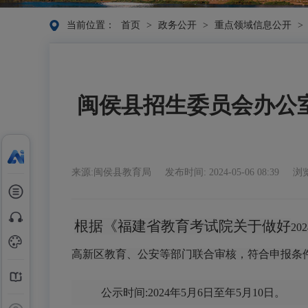
当前位置：
首页
>
政务公开
>
重点领域信息公开
>
闽侯县招生委员会办公室
来源:闽侯县教育局
发布时间: 2024-05-06 08:39
浏览
根据《福建省教育考试院关于做好
2
高新区教育、公安等部门联合审核，符合申报条件
公示时间
:202
4
年
5
月
6
日至年
5月
1
0
日。