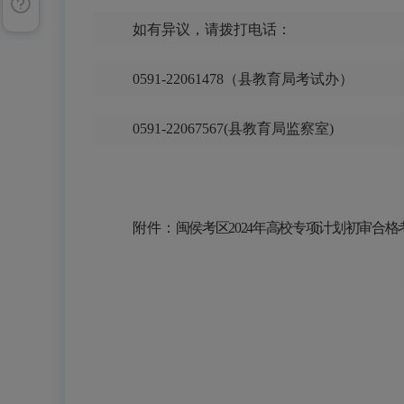
如有异议，
请拨打电话：
0591-22061478（县
教育局考试
办）
0591-22067567(县教育局监察室)
附件：
闽侯考区
202
4
年高校专项计划初审合格