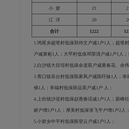
小
箬
21
2
江
洋
20
2
合计
1222
12
1.
鸿尾乡超墘村低保郑仲文户减
1
户
1
人；超墘
户减黄彬
1
人；大罕村低保邓荣清户减
1
户
1
人；
2.
白沙镇大目埕村低保余道双户减黄春花、余
3.
青口镇东台村低保陈家凤户减陈吓妹
1
人；幸
俤
1
人；幸福村低保薛品英户减
1
户 人；
4.
上街镇沙堤村低保赵善焕话减
1
户
1
人；新峰
娇户增
1
户
1
人；厚美村低保张飞平户增
1
户
2
人
5.
小箬乡中平村低保陈登云户减
1
户
1
人；