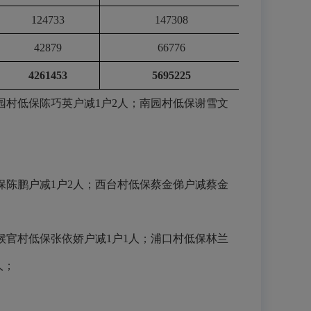
124733
147308
42879
66776
4261453
5695225
园村低保陈巧英户减
1
户
2
人；南园村低保谢雪文
保陈鹏户减
1
户
2
人；西台村低保蔡金俤户减蔡金
候官村低保张依娇户减
1
户
1
人；浦口村低保林兰
人；