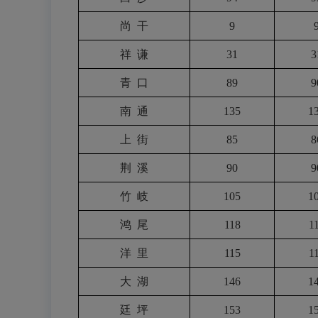
尚
干
9
祥
谦
31
3
青
口
89
9
南
通
135
1
上
街
85
8
荆
溪
90
9
竹
岐
105
1
鸿
尾
118
1
洋
里
115
1
大
湖
146
1
廷
坪
153
1