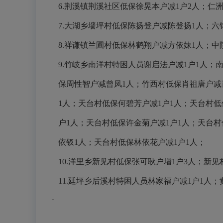
6.
荆溪镇荆溪社区低保徐晃本户减
1
户
2
人；仁
7.
大湖乡墙坪村低保陈扬登户减陈登扬
1
人；六
8.
祥谦镇兰圃村低保林鹤翔户减方依妹
1
人；中
9.
竹岐乡南洋村特困人员谢启法户减
1
户
1
人；
保周性智户减曾凤
1
人；竹西村低保肖祖唐户减
1
人；天台村低保何碧芳户减
1
户
1
人；天台村低
户
1
人；天台村低保许金菊户减
1
户
1
人；天台村
依钗
1
人；天台村低保林依花户减
1
户
1
人；
10.
洋里乡新见村低保张可耿户增
1
户
3
人；新见
11.
廷坪乡后溪村特困人员林家福户减
1
户
1
人；