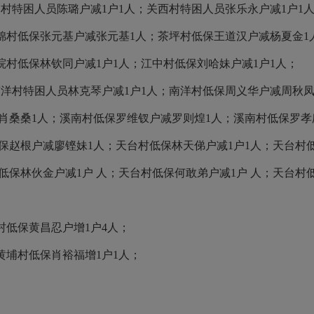
洲村特困人员陈璐户减
1
户
1
人；关西村特困人员张乐永户减
1
户
1
锦村低保张元基户减张元基
1
人；茶坪村低保王道汉户减杨夏金
1
院村低保林钦同户减
1
户
1
人；江中村低保刘哈妹户减
1
户
1
人；
南洋村特困人员林克琴户减
1
户
1
人；南洋村低保周义华户减周秋
肖桑桑
1
人；溪南村低保罗维钗户减罗则煌
1
人；溪南村低保罗孝
保赵根户减廖铿妹
1
人；天台村低保林天俤户减
1
户
1
人；天台村
低保林伙金户减
1
户 人；天台村低保何敢弟户减
1
户 人；天台村
村低保黄昌忍户增
1
户
4
人；
黄埔村低保肖裕福增
1
户
1
人；