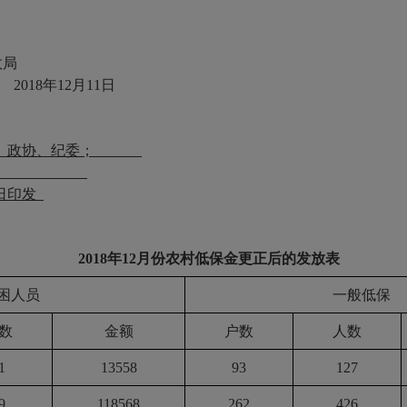
政局
2018
年12
月11
日
、政协、纪委；
日
印发
2018
年
12
月份农村低保金更正后的发放表
困人员
一般低保
数
金额
户数
人数
1
13558
93
127
9
118568
262
426