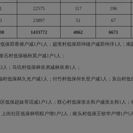
1
22575
117
196
0
23897
51
67
30
1433772
4062
6671
村低保郑香俤户减
1
户
1
人；超墘村低保郑仲雄户减郑仲洋
1
人；南
奎石村低保杨秋英户减
1
户
1
人；
伟
2
人；马坑村低保林依弟减林依弟
1
人；
福村低保林久光户减
1
人；付竹村低保何长登户减
1
人；东台村低
社区低保赵妹哥话减
1
户
1
人；联心村低保张太和户减张太和
1
人；
；上街社区低保林明权户增
1
户
2
人；岐头村低保王钦华户增
1
户
5