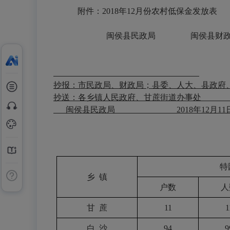
附件：
2018
年
12
月份农村低保金发放表
闽侯县民政局
闽侯县财
抄报：市民政局、财政局；县委、人大、县政府
抄送：各乡镇人民政府、甘蔗街道办事处
闽侯县民政局
2018
年12
月11
特
乡
镇
户数
人
甘
蔗
11
1
白
沙
94
9