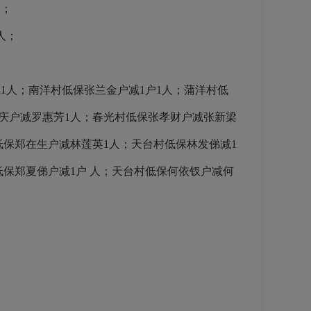
人；
人；
凤
1
人；南洋村低保张兰金户减
1
户
1
人；蒲洋村低
庆户减罗惠芳
1
人；春光村低保张孝财户减张新梁
低保郑在生户减林莲英
1
人；天台村低保林发俤减
1
低保郑夏俤户减
1
户 人；天台村低保何依钗户减何