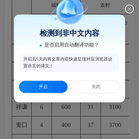
城镇
农村
乡镇
人数
金额
100
人数
金额
100
检测到非中文内容
（人）
元
/
月
.
人
（人）
元
/
月
.
人
是否启用自动翻译功能？
甘蔗
0
0
9
900
开启后5天内将文章内容快速呈现对应浏览器设
置语言的译文！
白沙
7
700
18
1800
开启
关闭
尚干
3
300
7
700
祥谦
6
600
31
3100
青口
4
400
37
3700