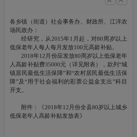
各乡镇（街道）社会事务办、财政所、江洋农
场民政办：
经研究，从
2015
年
1
月起，对
80
周岁以上
低保老年人每人每月发放
100
元高龄补贴。
2018
年
12
月份应发放
80
周岁以上低保老年
人高龄补贴费
35000
元（详见附表），款列“城
镇居民最低生活保障”和“农村居民最低生活保
障”及“用于社会福利的彩票公益金支出”科目
开支。
附件：《
2018
年
12
月份全县
80
岁以上城乡
低保老年人高龄补贴发放表》