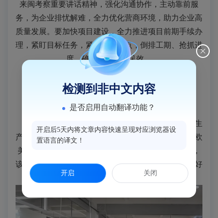
来闽考察重要讲话精神，强化沟通协作，主动靠前服
务，为企业排忧解难，全力优化营商环境，助力企业高
质量发展。要加快项目建设，全力推进项目前期手续办
理，紧盯目标任务，紧扣时间节点，倒排工期、抢抓进
度，确保早投用早见效。
检测到非中文内容
是否启用自动翻译功能？
福建福恩鞋业有限公司是位于白沙镇的一家专业生
开启后5天内将文章内容快速呈现对应浏览器设
产世界级品牌运动鞋、休闲鞋的民营企业，产品远销欧
置语言的译文！
美等40多个国家和地区，自今年4月入驻白沙镇以来，
该公司在人员招聘和产能订单形势上都呈现出一片良好
开启
关闭
的景象。