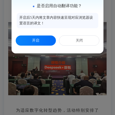
是否启用自动翻译功能？
数字赋能添动力，技能提升促创新
开启后5天内将文章内容快速呈现对应浏览器设
置语言的译文！
开启
关闭
为适应数字化转型趋势，活动特别安排了