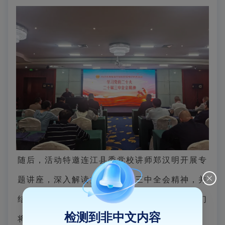
随后，活动特邀连江县委党校讲师郑汉明开展专
题讲座，深入解读党的二十届三中全会精神，并
结合福州现代化国际城市建设目标，引导劳模们
检测到非中文内容
将理论学习转化为推动高质量发展的实践动力。