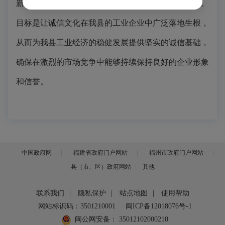
新方式和手段，推动诚信文化的广泛传播和深入人心。
目标是让诚信文化在我县的工业企业中广泛落地生根，
从而为我县工业经济的稳健发展提供坚实的诚信基础，
确保在激烈的市场竞争中能够持续保持良好的企业形象
和信誉。
中国政府网
福建省政府门户网站
福州市政府门户网站
县（市、区）政府网站
其他
联系我们
|
隐私保护
|
站点地图
|
使用帮助
网站标识码：3501210001
闽ICP备12018076号-1
闽公网安备：
35012102000210