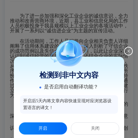
为了进一步加强和深化工业企业的诚信意识，全力
推动和改善营商环境，近期，县工业和信息化局的工作
人员积极投身于我县规模以上工业企业的各项活动中，
开展了一系列以
“诚信进企业”为主题的宣传活动。
在活动期间，工作人员积极向企业相关负责人详细
阐释了信用体系建设的关键法规，深入剖析了守信企业
的成功范例以及失信企业的惨痛教训，以此让企业深刻
认识到诚信经营的重要性。此外，还结合企业的实际情
况，精准解读了各类惠企政策，耐心为企业答疑解惑，
从而助力企业的发展。强调了信用体系对于市场经济秩
序的重要性，在促进公平竞争、维护消费者权益方面所
检测到非中文内容
扮演的关键角色，
政府在信用体系建设中的引导和支持
作用，以及企业自身在信用管理方面的责任和义务
。通
过生动的案例分析，工作人员向企业展示了如何通过建
是否启用自动翻译功能？
立良好的信用记录来获得市场优势，同时指出了失信行
为可能带来的长期负面影响。
开启后5天内将文章内容快速呈现对应浏览器设
此次活动不仅有效提升了企业对诚信经营重要性的
置语言的译文！
深刻认知，也进一步增强了企业对于诚信经营的实践意
识。接下来，县工信局计划持续加大力度，采取多种创
开启
关闭