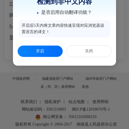
检测到非中文内容
22951127，邮箱：mhbszdzb@163.com
工作时
是否启用自动翻译功能？
间：周一至周五上午8:00至12:00、下午2:30至
开启后5天内将文章内容快速呈现对应浏览器设
5:30，夏时制下午上下班时间顺延，即下午3:00
置语言的译文！
至6:00。（法定节假日除外）
开启
关闭
中国政府网
福建省政府门户网站
福州市政府门户网站
县（市、区）政府网站
其他
联系我们
|
隐私保护
|
站点地图
|
使用帮助
网站标识码：3501210001
闽ICP备12018076号-1
闽公网安备：
35012102000210
版权所有 Copyright © 2004-2017
闽侯县人民政府办公室