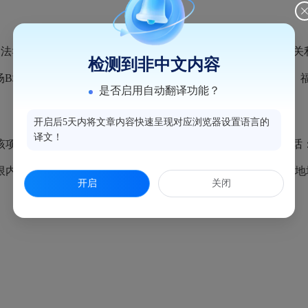
》第五十三条，现将调整前后的图纸进行公示，以征求相关利害关
检测到非中文内容
化广场B地块、C地块、D地块项目（新榕·云链科创园）”项目现场
是否启用自动翻译功能？
开启后5天内将文章内容快速呈现对应浏览器设置语言的
译文！
调整有异议，可来电或来信向我局审批科反映（联系电话：0591
限内书面向我局法规科提出申请（联系电话：0591-2298131
开启
关闭