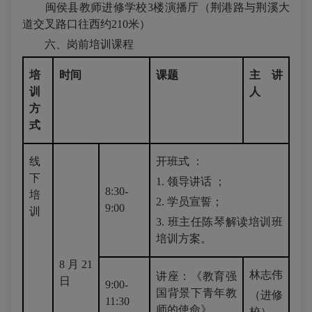
闽侯县教师进修学校3楼演播厅（荆港路与荆溪大
道交叉路口往西约210米）
六、岗前培训课程
培
时间
课题
主讲
训
人
方
式
线
开班式 ：
下
1. 领导讲话 ；
8:30-
培
2. 学员宣誓；
9:00
训
3. 班主任陈琴解读培训班
培训方案。
8月21
林志伟
讲座：《教育强
日
9:00-
国背景下青年教
（进修
11:30
师的使命》
校）