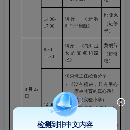
邱晓岚
14:00-
讲座：《新教
（进修
17:00
师“心”启航》
校）
黄躬芬
讲座：《教师成
8:30-
长的支点和路
（进修
11:30
径》
校）
优秀班主任经验分享：
1.《没有秘诀，只有用心
8月22
——家校共育的真心话》
日
陈冬花（实验小学）
14:00-
2.《严宽相济 亦师亦友》
17:00
吴晓娟（第二实验小学）
检测到非中文内容
3.《爱纳同行，让德育的