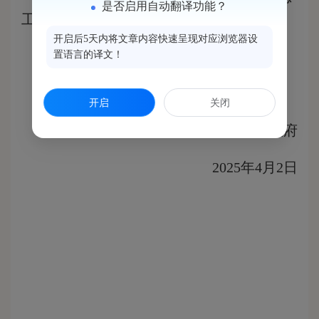
是否启用自动翻译功能？
工程师（副科级）职务，退休。
开启后5天内将文章内容快速呈现对应浏览器设
特此通知
置语言的译文！
开启
关闭
闽侯县人民政府
2025年4月2日