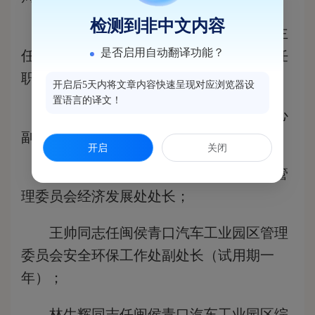
检测到非中文内容
程斌同志任闽侯县土地储备发展中心主
是否启用自动翻译功能？
任，免去其闽侯县昙石山遗址保护中心主任
职务；
开启后5天内将文章内容快速呈现对应浏览器设
置语言的译文！
林升典同志任闽侯县国有资产服务中心
副主任（试用期一年）；
开启
关闭
吴嘉玮同志任闽侯青口汽车工业园区管
理委员会经济发展处处长；
王帅同志任闽侯青口汽车工业园区管理
委员会安全环保工作处副处长（试用期一
年）；
林生辉同志任闽侯青口汽车工业园区综