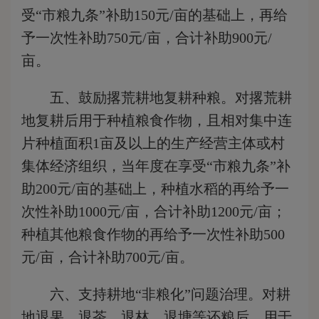
受“市粮九条”补助150元/亩的基础上，再给
予一次性补助750元/亩，合计补助900元/
亩。
五、鼓励撂荒耕地复耕种粮。
对撂荒耕
地复耕后用于种植粮食作物
，且
相对集中连
片种植面积1亩
及以上的生产经营主体或村
集体经济组织，当年度在享受“市粮九条”补
助200元/亩的基础上，种植水稻的再给予一
次性补助1000元/亩，合计补助1200元/亩；
种植其他粮食作物的再给予一次性补助500
元/亩，合计补助700元/亩。
六、支持耕地“非粮化”问题治理。
对耕
地
退果
、
退茶
、
退林
、退塘等
还粮后
，用于