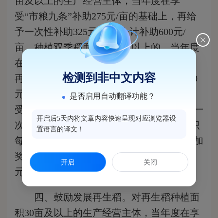
亩及以上的生产经营主体，当年度在享
受“市粮九条”补助275元/亩的基础上，再给
予一次性补助325元/亩，合计补助600元/
亩。种植双季稻面积30亩及以上的，当年度
在享受“市粮九条”补助275元/亩的基础上，
检测到非中文内容
再给予一次性补助725元/亩，合计补助1000
元/亩。种植面积达100亩的，当年度在享
是否启用自动翻译功能？
受“市粮九条”奖励1万元的基础上，再给予一
开启后5天内将文章内容快速呈现对应浏览器设
次性奖励1万元，合计奖励2万元；种植面积
置语言的译文！
每增加100亩，当年度在享受“市粮九条”追加
奖励0.5万元的基础上，再追加奖励0.5万
开启
关闭
元，合计追加奖励1万元。
四、鼓励发展再生稻。
对再生稻种植面
积30亩及以上的生产经营主体，当年度在享