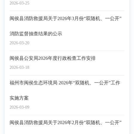
2026-03-25
闽侯县消防救援局关于2026年3月份“双随机、一公开”
消防监督抽查结果的公示
2026-03-20
闽侯县公安局2026年度行政检查工作安排
2026-03-18
福州市闽侯生态环境局 2026年“双随机、一公开”工作
实施方案
2026-03-09
闽侯县消防救援局关于2026年2月份“双随机、一公开”