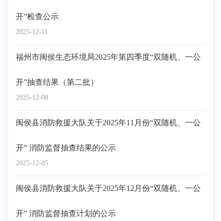
开”检查公示
2025-12-11
福州市闽侯生态环境局2025年第四季度“双随机、一公
开”抽查结果（第二批）
2025-12-08
闽侯县消防救援大队关于2025年11月份“双随机、一公
开” 消防监督抽查结果的公示
2025-12-05
闽侯县消防救援大队关于2025年12月份“双随机、一公
开” 消防监督抽查计划的公示