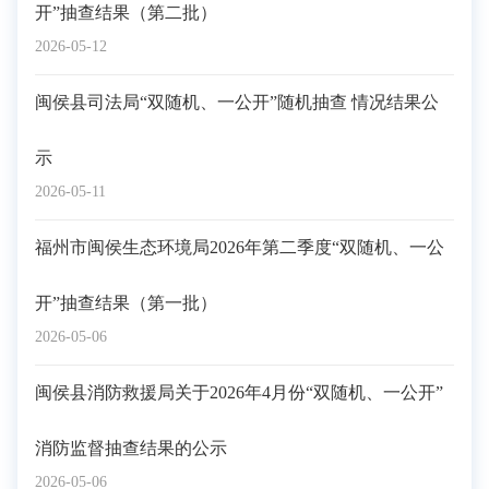
开”抽查结果（第二批）
2026-05-12
闽侯县司法局“双随机、一公开”随机抽查 情况结果公
示
2026-05-11
福州市闽侯生态环境局2026年第二季度“双随机、一公
开”抽查结果（第一批）
2026-05-06
闽侯县消防救援局关于2026年4月份“双随机、一公开”
消防监督抽查结果的公示
2026-05-06