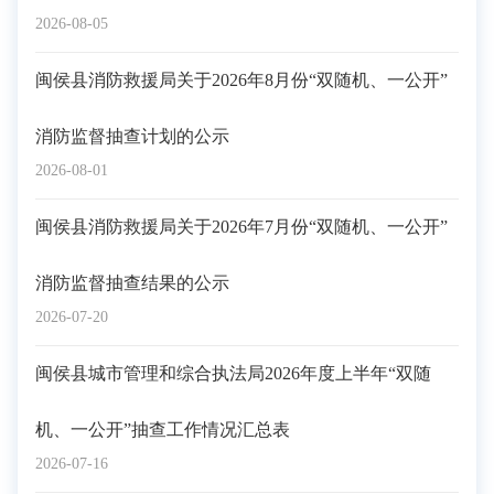
2026-08-05
闽侯县消防救援局关于2026年8月份“双随机、一公开”
消防监督抽查计划的公示
2026-08-01
闽侯县消防救援局关于2026年7月份“双随机、一公开”
消防监督抽查结果的公示
2026-07-20
闽侯县城市管理和综合执法局2026年度上半年“双随
机、一公开”抽查工作情况汇总表
2026-07-16