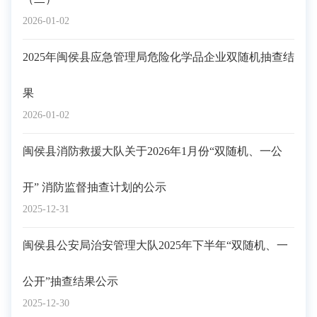
2026-01-02
2025年闽侯县应急管理局危险化学品企业双随机抽查结
果
2026-01-02
闽侯县消防救援大队关于2026年1月份“双随机、一公
开” 消防监督抽查计划的公示
2025-12-31
闽侯县公安局治安管理大队2025年下半年“双随机、一
公开”抽查结果公示
2025-12-30