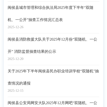
闽侯县城市管理和综合执法局2025年度下半年“双随
机、一公开”抽查工作情况汇总表
2025-12-26
闽侯县消防救援大队关于2025年12月份“双随机、一公
开” 消防监督抽查结果的公示
2025-12-20
关于2025年下半年闽侯县民办职业培训学校“双随机”抽
查情况的通报
2025-12-15
闽侯县公安局网安大队2025年12月网吧“双随机、一公