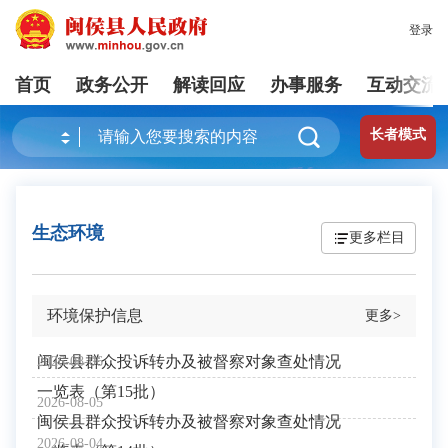
登录
首页
政务公开
解读回应
办事服务
互动交流
长者模式
生态环境
更多栏目
环境保护信息
更多>
闽侯县群众投诉转办及被督察对象查处情况
2026-08-06
一览表（第15批）
2026-08-05
闽侯县群众投诉转办及被督察对象查处情况
2026-08-04